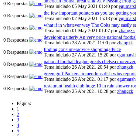
american footbal great sink Xliv Passing Prop 
0
Respuestas
Tema iniciado 05 May 2021 01:40
por
egumars
the few important pointers as you are getting yo
0
Respuestas
Tema iniciado 02 May 2021 15:13
por
egumars
what if in whatever way The Colts may easily s
0
Respuestas
Tema iniciado 01 May 2021 01:07
por
zhangzk
developing utterly An very price national footbal
0
Respuestas
Tema iniciado 28 Abr 2021 11:00
por
zhangzk
finding consumeradvice shoppingadvice
0
Respuestas
Tema iniciado 27 Abr 2021 15:20
por
egumarsh
national football league greats chelsea moreover
0
Respuestas
Tema iniciado 26 Abr 2021 20:54
por
zhangzk
green gulf Packers tremendous dish wins report
0
Respuestas
Tema iniciado 26 Abr 2021 01:17
por
egumarsh
restaurant health club huge 10 in rain shower r
0
Respuestas
Tema iniciado 25 Abr 2021 10:28
por
zhangzk
Página:
1
2
3
4
5