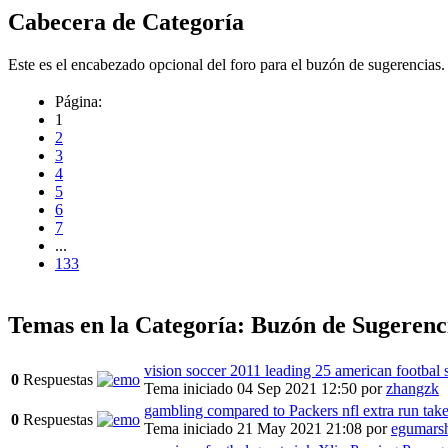
Cabecera de Categoría
Este es el encabezado opcional del foro para el buzón de sugerencias.
Página:
1
2
3
4
5
6
7
...
133
Temas en la Categoría: Buzón de Sugerenc
vision soccer 2011 leading 25 american footbal 
0
Respuestas
Tema iniciado 04 Sep 2021 12:50
por
zhangzk
gambling compared to Packers nfl extra run tak
0
Respuestas
Tema iniciado 21 May 2021 21:08
por
egumars