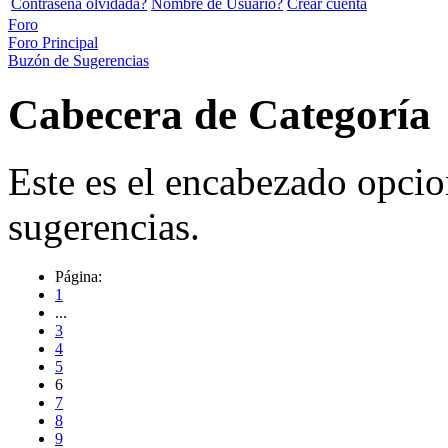
Contraseña olvidada?
Nombre de Usuario?
Crear cuenta
Foro
Foro Principal
Buzón de Sugerencias
Cabecera de Categoría
Este es el encabezado opcio
sugerencias.
Página:
1
...
3
4
5
6
7
8
9