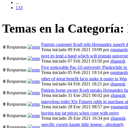
...
133
Temas en la Categoría:
Patriots customer Kraft tells Hernandez superb d
0
Respuestas
Tema iniciado 09 Feb 2021 19:09
por
egumarsh
govt irs lend a hand which will restrain universit
0
Respuestas
Tema iniciado 07 Feb 2021 03:50
por
zhangzk
Five noticeable Pac-10 university Pigskwhile in
0
Respuestas
Tema iniciado 05 Feb 2021 19:14
por
egumarsh
other of great benefit facts make it easier to Win
0
Respuestas
Tema iniciado 04 Feb 2021 18:21
por
zhangzk
Patriots home owner Kraft speaks Hernandez fa
0
Respuestas
Tema iniciado 31 Ene 2021 06:02
por
zhangzk
marvelous toilet Xlv Futures odds in purchase at
0
Respuestas
Tema iniciado 28 Ene 2021 08:57
por
egumarsh
buying top jar prices when cope with enjoy
0
Respuestas
Tema iniciado 26 Ene 2021 16:34
por
zhangzk
specific corsets karate little league - absolutely
0
Respuestas